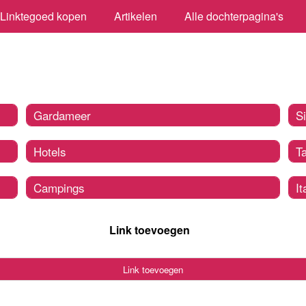
Linktegoed kopen
Artikelen
Alle dochterpagina's
Gardameer
Si
Hotels
Ta
Campings
It
Link toevoegen
Link toevoegen