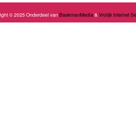
ight © 2025 Onderdeel van
BaakmanMedia
&
Vrolijk Internet S