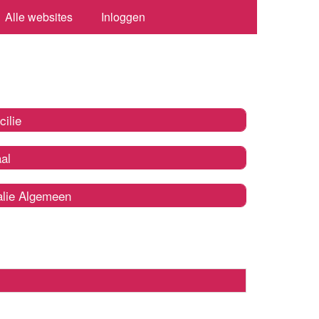
Alle websites
Inloggen
cilie
al
alie Algemeen